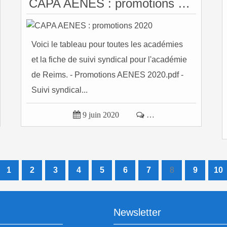
CAPA AENES : promotions 2020
Voici le tableau pour toutes les académies
et la fiche de suivi syndical pour l'académie
de Reims. - Promotions AENES 2020.pdf -
Suivi syndical...

9 juin 2020

…
1
2
3
4
5
6
7
8
9
10
Newsletter