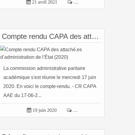

21 avril 2021

…
210319_MOUV.INTRA-ACAD.ANNEXE...
Compte rendu CAPA des attaché.es d’administration de l’État (2020)
La commission administrative paritaire
académique s'est réunie le mercredi 17 juin
2020. En voici le compte-rendu. - CR CAPA
AAE du 17-06-2...

19 juin 2020

…