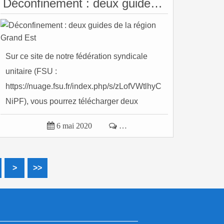
Déconfinement : deux guides de la région Grand Est
Sur ce site de notre fédération syndicale
unitaire (FSU :
https://nuage.fsu.fr/index.php/s/zLofVWtlhyC
NiPF), vous pourrez télécharger deux
protocoles...

6 mai 2020

…
20
>
>>